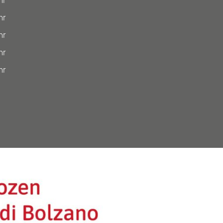
hr
hr
hr
hr
hr
Anführungszeichen“