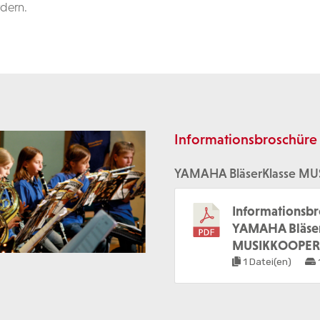
rdern.
Informationsbroschüre
YAMAHA BläserKlasse M
Informationsbr
YAMAHA Bläser
MUSIKKOOPER
1 Datei(en)