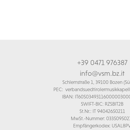
+39 0471 976387
info@vsm.bz.it
Schl
ernstraße 1,
39100 Bozen (Süd
PEC:
verbandsuedtirolermusikkapel
IBAN: IT60S0349311600000300
SWIFT-BIC: RZSBIT2B
St.Nr.: IT 94042650211
MwSt.-Nummer: 033509502
Empfängerkodex: USAL8P