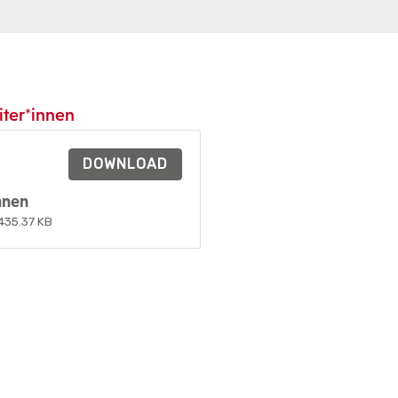
iter*innen
DOWNLOAD
nnen
435.37 KB