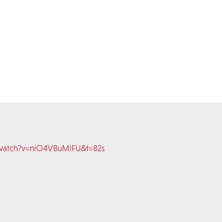
watch?v=niO4VBuMlFU&t=82s