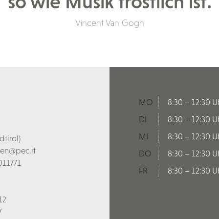
so wie Musik tröstlich ist.
Vincent Van Gogh
MO
8:30 – 12:30 U
DI
8:30 – 12:30 U
MI
8:30 – 12:30 U
tirol)
len@pec.it
DO
8:30 – 12:30 U
011771
FR
8:30 – 12:30 U
12
V