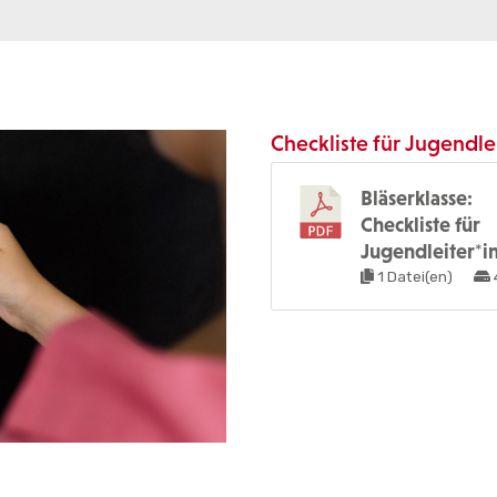
Checkliste für Jugendle
Bläserklasse:
Checkliste für
Jugendleiter*i
1 Datei(en)