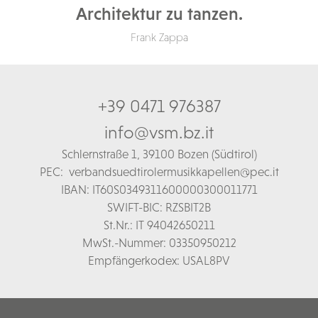
Architektur zu tanzen.
Frank Zappa
+39 0471 976387
info@vsm.bz.it
Schl
ernstraße 1,
39100 Bozen (Südtirol)
PEC:
verbandsuedtirolermusikkapellen@pec.it
IBAN: IT60S0349311600000300011771
SWIFT-BIC: RZSBIT2B
St.Nr.: IT 94042650211
MwSt.-Nummer: 03350950212
Empfängerkodex: USAL8PV