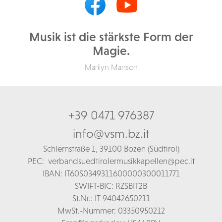
Musik ist die stärkste Form der
Magie.
Marilyn Manson
+39 0471 976387
info@vsm.bz.it
Schl
ernstraße 1,
39100 Bozen (Südtirol)
PEC:
verbandsuedtirolermusikkapellen@pec.it
IBAN: IT60S0349311600000300011771
SWIFT-BIC: RZSBIT2B
St.Nr.: IT 94042650211
MwSt.-Nummer: 03350950212