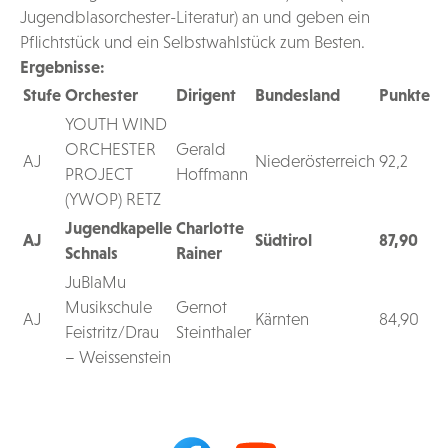
Jugendblasorchester-Literatur) an und geben ein
Pflichtstück und ein Selbstwahlstück zum Besten.
Ergebnisse:
Stufe
Orchester
Dirigent
Bundesland
Punkte
YOUTH WIND
ORCHESTER
Gerald
AJ
Niederösterreich
92,2
PROJECT
Hoffmann
(YWOP) RETZ
Jugendkapelle
Charlotte
AJ
Südtirol
87,90
Schnals
Rainer
JuBlaMu
Musikschule
Gernot
AJ
Kärnten
84,90
Feistritz/Drau
Steinthaler
– Weissenstein