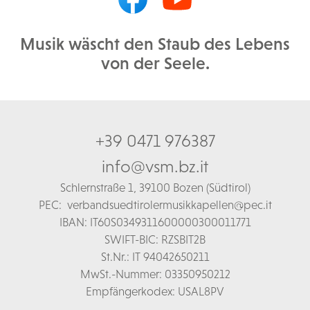
Musik wäscht den Staub des Lebens
von der Seele.
+39 0471 976387
info@vsm.bz.it
Schl
ernstraße 1,
39100 Bozen (Südtirol)
PEC:
verbandsuedtirolermusikkapellen@pec.it
IBAN: IT60S0349311600000300011771
SWIFT-BIC: RZSBIT2B
St.Nr.: IT 94042650211
MwSt.-Nummer: 03350950212
Empfängerkodex: USAL8PV