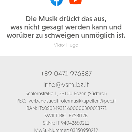
Die Musik drückt das aus,
was nicht gesagt werden kann und
worüber zu schweigen unmöglich ist.
Viktor Hugo
+39 0471 976387
info@vsm.bz.it
Schl
ernstraße 1,
39100 Bozen (Südtirol)
PEC:
verbandsuedtirolermusikkapellen@pec.it
IBAN: IT60S0349311600000300011771
SWIFT-BIC: RZSBIT2B
St.Nr.: IT 94042650211
MwSt.-Nummer: 03350950212