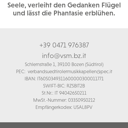
Seele, verleiht den Gedanken Flügel
und lässt die Phantasie erblühen.
+39 0471 976387
info@vsm.bz.it
Schl
ernstraße 1,
39100 Bozen (Südtirol)
PEC:
verbandsuedtirolermusikkapellen@pec.it
IBAN: IT60S0349311600000300011771
SWIFT-BIC: RZSBIT2B
St.Nr.: IT 94042650211
MwSt.-Nummer: 03350950212
Empfängerkodex: USAL8PV