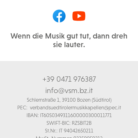
Wenn die Musik gut tut, dann dreh
sie lauter.
+39 0471 976387
info@vsm.bz.it
Schl
ernstraße 1,
39100 Bozen (Südtirol)
PEC:
verbandsuedtirolermusikkapellen@pec.it
IBAN: IT60S0349311600000300011771
SWIFT-BIC: RZSBIT2B
St.Nr.: IT 94042650211