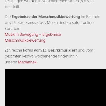
Leistungen wurden in verschiedenen Stufen (B bis D)
beurteilt.
Die
Ergebnisse der Marschmusikbewertung
im Rahmen
des 15. Bezirksmusikfests Meran sind ab sofort online
abrufbar:
Musik in Bewegung – Ergebnisse
Marschmusikbewertung
Zahlreiche
Fotos vom 15. Bezirksmusikfest
und vom
gesamten Festivalwochenende findet ihr in
unserer
Mediathek