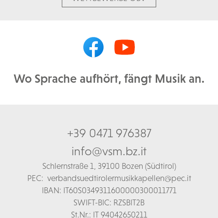
Wo Sprache aufhört, fängt Musik an.
+39 0471 976387
info@vsm.bz.it
Schl
ernstraße 1,
39100 Bozen (Südtirol)
PEC:
verbandsuedtirolermusikkapellen@pec.it
IBAN: IT60S0349311600000300011771
SWIFT-BIC: RZSBIT2B
St.Nr.: IT 94042650211