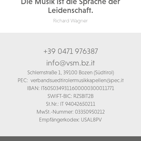
Die Musik ist die Sprache der
Leidenschaft.
Richard Wagner
+39 0471 976387
info@vsm.bz.it
Schl
ernstraße 1,
39100 Bozen (Südtirol)
PEC:
verbandsuedtirolermusikkapellen@pec.it
IBAN: IT60S0349311600000300011771
SWIFT-BIC: RZSBIT2B
St.Nr.: IT 94042650211
MwSt.-Nummer: 03350950212
Empfängerkodex: USAL8PV