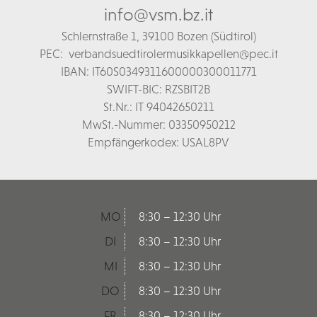
info@vsm.bz.it
Schl
ernstraße 1,
39100 Bozen (Südtirol)
PEC:
verbandsuedtirolermusikkapellen@pec.it
IBAN: IT60S0349311600000300011771
SWIFT-BIC: RZSBIT2B
St.Nr.: IT 94042650211
MwSt.-Nummer: 03350950212
Empfängerkodex: USAL8PV
MO
8:30 – 12:30 Uhr
DI
8:30 – 12:30 Uhr
MI
8:30 – 12:30 Uhr
DO
8:30 – 12:30 Uhr
FR
8:30 – 12:30 Uhr