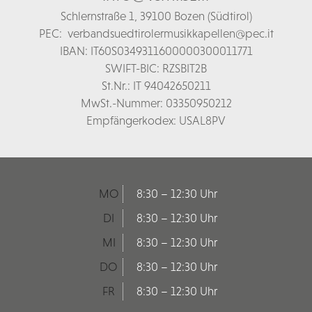
Schl
ernstraße 1,
39100 Bozen (Südtirol)
PEC:
verbandsuedtirolermusikkapellen@pec.it
IBAN: IT60S0349311600000300011771
SWIFT-BIC: RZSBIT2B
St.Nr.: IT 94042650211
MwSt.-Nummer: 03350950212
Empfängerkodex: USAL8PV
MO
8:30 – 12:30 Uhr
DI
8:30 – 12:30 Uhr
MI
8:30 – 12:30 Uhr
DO
8:30 – 12:30 Uhr
FR
8:30 – 12:30 Uhr