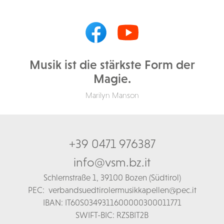
Musik ist die stärkste Form der
Magie.
Marilyn Manson
+39 0471 976387
info@vsm.bz.it
Schl
ernstraße 1,
39100 Bozen (Südtirol)
PEC:
verbandsuedtirolermusikkapellen@pec.it
IBAN: IT60S0349311600000300011771
SWIFT-BIC: RZSBIT2B