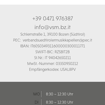
+39 0471 976387
info@vsm.bz.it
Schl
ernstraße 1,
39100 Bozen (Südtirol)
PEC:
verbandsuedtirolermusikkapellen@pec.it
IBAN: IT60S0349311600000300011771
SWIFT-BIC: RZSBIT2B
St.Nr.: IT 94042650211
MwSt.-Nummer: 03350950212
Empfängerkodex: USAL8PV
MO
8:30 – 12:30 Uhr
DI
8:30 – 12:30 Uhr