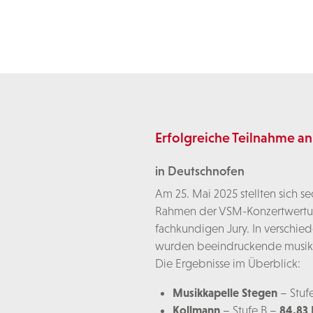
Erfolgreiche Teilnahme a
in Deutschnofen
Am 25. Mai 2025 stellten sich s
Rahmen der VSM-Konzertwertun
fachkundigen Jury. In verschie
wurden beeindruckende musikal
Die Ergebnisse im Überblick:
Musikkapelle Stegen
– Stuf
Kollmann
– Stufe B –
84,83 