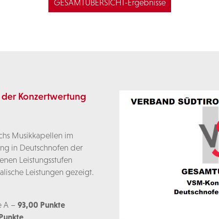
GESAMTÜBERSICHT-Ergebnisse
n der Konzertwertung
echs Musikkapellen im
g in Deutschnofen der
denen Leistungsstufen
ische Leistungen gezeigt.
e A –
93,00 Punkte
Punkte