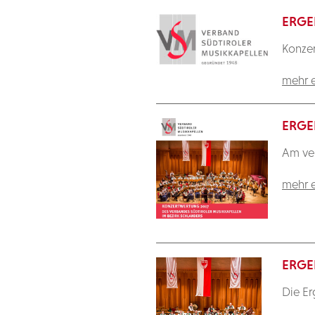
ERGE
Konzer
mehr e
ERGE
Am ver
mehr e
ERGE
Die Er