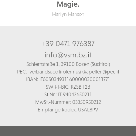
Magie.
Marilyn Manson
+39 0471 976387
info@vsm.bz.it
Schl
ernstraße 1,
39100 Bozen (Südtirol)
PEC:
verbandsuedtirolermusikkapellen@pec.it
IBAN: IT60S0349311600000300011771
SWIFT-BIC: RZSBIT2B
St.Nr.: IT 94042650211
MwSt.-Nummer: 03350950212
Empfängerkodex: USAL8PV