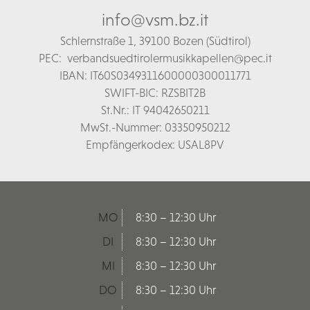
info@vsm.bz.it
Schl
ernstraße 1,
39100 Bozen (Südtirol)
PEC:
verbandsuedtirolermusikkapellen@pec.it
IBAN: IT60S0349311600000300011771
SWIFT-BIC: RZSBIT2B
St.Nr.: IT 94042650211
MwSt.-Nummer: 03350950212
Empfängerkodex: USAL8PV
MO
8:30 – 12:30 Uhr
DI
8:30 – 12:30 Uhr
MI
8:30 – 12:30 Uhr
DO
8:30 – 12:30 Uhr