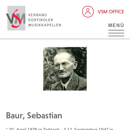
VSM OFFICE
MENÜ
Baur, Sebastian
* 20. April 1878 in Toblach - † 12. September 1947 in