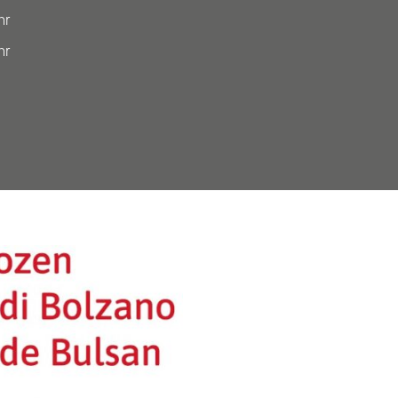
hr
hr