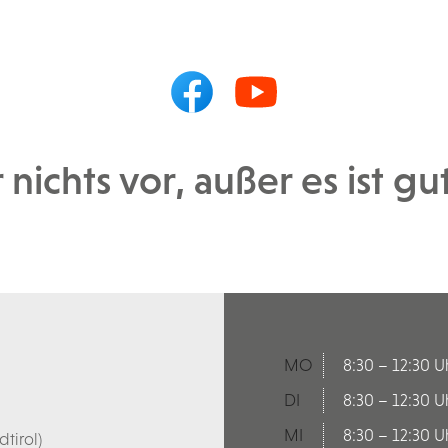
 nichts vor, außer es ist g
MO
8:30 – 12:30 U
DI
8:30 – 12:30 U
MI
8:30 – 12:30 U
tirol)