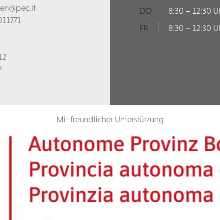
len@pec.it
DO
8:30 – 12:30 U
011771
FR
8:30 – 12:30 U
12
V
Mit freundlicher Unterstützung