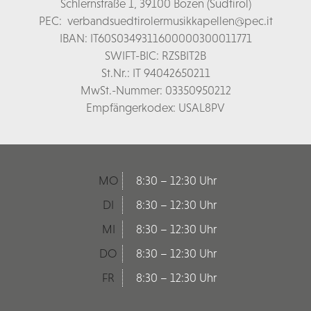
Schl
ernstraße 1,
39100 Bozen (Südtirol)
PEC:
verbandsuedtirolermusikkapellen@pec.it
IBAN: IT60S0349311600000300011771
SWIFT-BIC: RZSBIT2B
St.Nr.: IT 94042650211
MwSt.-Nummer: 03350950212
Empfängerkodex: USAL8PV
MO
8:30 – 12:30 Uhr
DI
8:30 – 12:30 Uhr
MI
8:30 – 12:30 Uhr
DO
8:30 – 12:30 Uhr
FR
8:30 – 12:30 Uhr