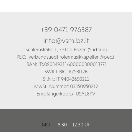
+39 0471 976387
info@vsm.bz.it
Schl
ernstraße 1,
39100 Bozen (Südtirol)
PEC:
verbandsuedtirolermusikkapellen@pec.it
IBAN: IT60S0349311600000300011771
SWIFT-BIC: RZSBIT2B
St.Nr.: IT 94042650211
MwSt.-Nummer: 03350950212
Empfängerkodex: USAL8PV
MO
8:30 – 12:30 Uhr