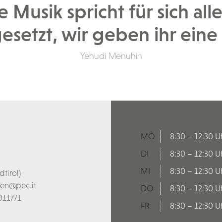
e Musik spricht für sich alle
esetzt, wir geben ihr eine
Yehudi Menuhin
MO
8:30 – 12:30 U
DI
8:30 – 12:30 U
MI
8:30 – 12:30 U
tirol)
len@pec.it
DO
8:30 – 12:30 U
011771
FR
8:30 – 12:30 U