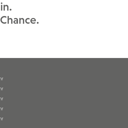
in.
 Chance.
hr
hr
hr
hr
hr