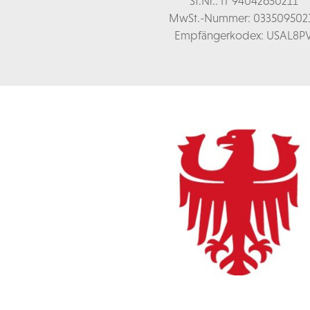
St.Nr.: IT 94042650211
MwSt.-Nummer: 033509502
Empfängerkodex: USAL8P