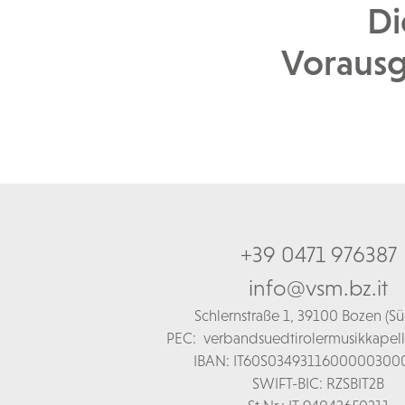
Di
Vorausg
+39 0471 976387
info@vsm.bz.it
Schl
ernstraße 1,
39100 Bozen (Süd
PEC:
verbandsuedtirolermusikkapel
IBAN: IT60S0349311600000300
SWIFT-BIC: RZSBIT2B