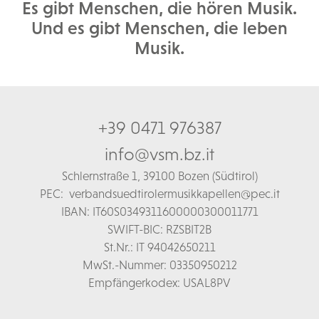
Es gibt Menschen, die hören Musik.
Und es gibt Menschen, die leben
Musik.
+39 0471 976387
info@vsm.bz.it
Schl
ernstraße 1,
39100 Bozen (Südtirol)
PEC:
verbandsuedtirolermusikkapellen@pec.it
IBAN: IT60S0349311600000300011771
SWIFT-BIC: RZSBIT2B
St.Nr.: IT 94042650211
MwSt.-Nummer: 03350950212
Empfängerkodex: USAL8PV