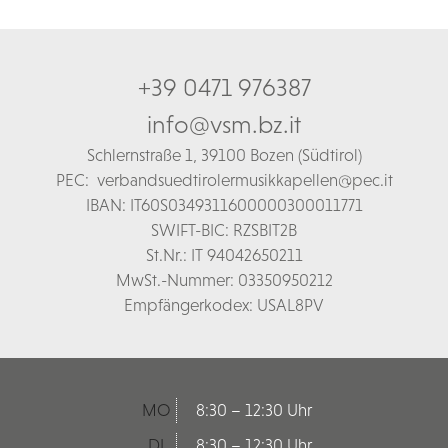
+39 0471 976387
info@vsm.bz.it
Schl
ernstraße 1,
39100 Bozen (Südtirol)
PEC:
verbandsuedtirolermusikkapellen@pec.it
IBAN: IT60S0349311600000300011771
SWIFT-BIC: RZSBIT2B
St.Nr.: IT 94042650211
MwSt.-Nummer: 03350950212
Empfängerkodex: USAL8PV
MO
8:30 – 12:30 Uhr
DI
8:30 – 12:30 Uhr