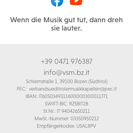
Wenn die Musik gut tut, dann dreh
sie lauter.
+39 0471 976387
info@vsm.bz.it
Schl
ernstraße 1,
39100 Bozen (Südtirol)
PEC:
verbandsuedtirolermusikkapellen@pec.it
IBAN: IT60S0349311600000300011771
SWIFT-BIC: RZSBIT2B
St.Nr.: IT 94042650211
MwSt.-Nummer: 03350950212
Empfängerkodex: USAL8PV