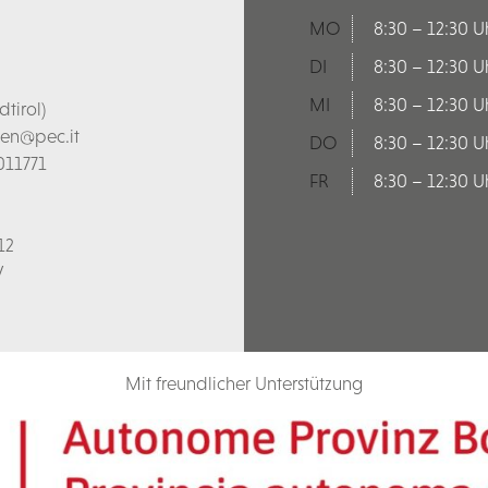
MO
8:30 – 12:30 U
DI
8:30 – 12:30 U
MI
8:30 – 12:30 U
tirol)
len@pec.it
DO
8:30 – 12:30 U
011771
FR
8:30 – 12:30 U
12
V
Mit freundlicher Unterstützung