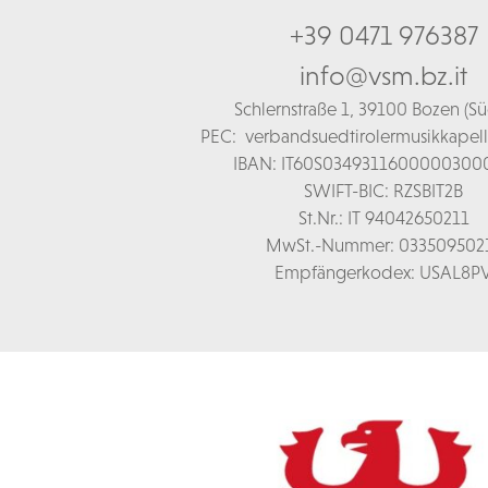
+39 0471 976387
info@vsm.bz.it
Schl
ernstraße 1,
39100 Bozen (Süd
PEC:
verbandsuedtirolermusikkapel
IBAN: IT60S0349311600000300
SWIFT-BIC: RZSBIT2B
St.Nr.: IT 94042650211
MwSt.-Nummer: 033509502
Empfängerkodex: USAL8P