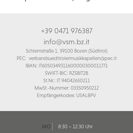
+39 0471 976387
info@vsm.bz.it
Schl
ernstraße 1,
39100 Bozen (Südtirol)
PEC:
verbandsuedtirolermusikkapellen@pec.it
IBAN: IT60S0349311600000300011771
SWIFT-BIC: RZSBIT2B
St.Nr.: IT 94042650211
MwSt.-Nummer: 03350950212
Empfängerkodex: USAL8PV
MO
8:30 – 12:30 Uhr