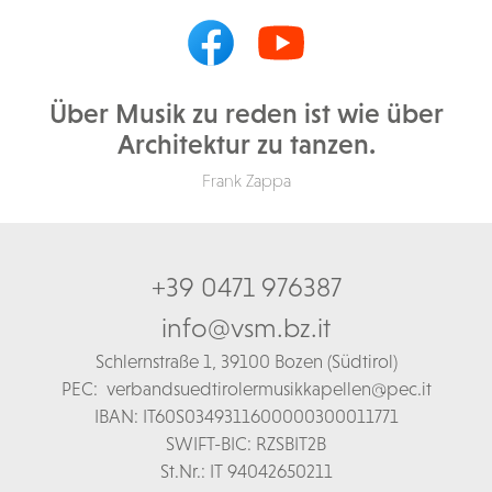
Über Musik zu reden ist wie über
Architektur zu tanzen.
Frank Zappa
+39 0471 976387
info@vsm.bz.it
Schl
ernstraße 1,
39100 Bozen (Südtirol)
PEC:
verbandsuedtirolermusikkapellen@pec.it
IBAN: IT60S0349311600000300011771
SWIFT-BIC: RZSBIT2B
St.Nr.: IT 94042650211