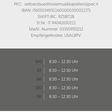
PEC:
verbandsuedtirolermusikkapellen@pec.it
IBAN: IT60S0349311600000300011771
SWIFT-BIC: RZSBIT2B
St.Nr.: IT 94042650211
MwSt.-Nummer: 03350950212
Empfängerkodex: USAL8PV
MO
8:30 – 12:30 Uhr
DI
8:30 – 12:30 Uhr
MI
8:30 – 12:30 Uhr
DO
8:30 – 12:30 Uhr
FR
8:30 – 12:30 Uhr