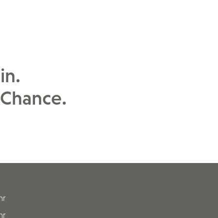
in.
 Chance.
hr
hr