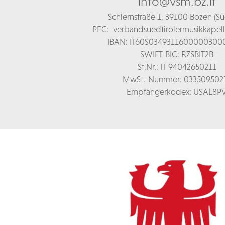
info@vsm.bz.it
Schl
ernstraße 1,
39100 Bozen (Süd
PEC:
verbandsuedtirolermusikkapel
IBAN: IT60S0349311600000300
SWIFT-BIC: RZSBIT2B
St.Nr.: IT 94042650211
MwSt.-Nummer: 033509502
Empfängerkodex: USAL8P