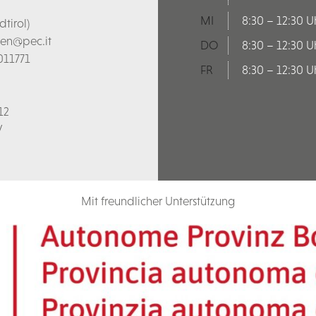
MI
8:30 – 12:30 U
tirol)
len@pec.it
DO
8:30 – 12:30 U
011771
FR
8:30 – 12:30 U
12
V
Mit freundlicher Unterstützung