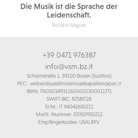
Die Musik ist die Sprache der
Leidenschaft.
Richard Wagner
+39 0471 976387
info@vsm.bz.it
Schl
ernstraße 1,
39100 Bozen (Südtirol)
PEC:
verbandsuedtirolermusikkapellen@pec.it
IBAN: IT60S0349311600000300011771
SWIFT-BIC: RZSBIT2B
St.Nr.: IT 94042650211
MwSt.-Nummer: 03350950212
Empfängerkodex: USAL8PV