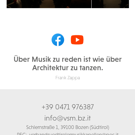
Über Musik zu reden ist wie über
Architektur zu tanzen.
Frank Zappa
+39 0471 976387
info@vsm.bz.it
Schl
ernstraße 1,
39100 Bozen (Südtirol)
PEC:
verbandsuedtirolermusikkapellen@pec.it