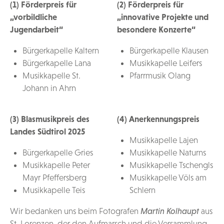
(1) Förderpreis für
(2) Förderpreis für
„vorbildliche
„innovative Projekte und
Jugendarbeit“
besondere Konzerte“
Bürgerkapelle Kaltern
Bürgerkapelle Klausen
Bürgerkapelle Lana
Musikkapelle Leifers
Musikkapelle St.
Pfarrmusik Olang
Johann in Ahrn
(3) Blasmusikpreis des
(4) Anerkennungspreis
Landes Südtirol 2025
Musikkapelle Lajen
Bürgerkapelle Gries
Musikkapelle Naturns
Musikkapelle Peter
Musikkapelle Tschengls
Mayr Pfeffersberg
Musikkapelle Völs am
Musikkapelle Teis
Schlern
Wir bedanken uns beim Fotografen
Martin Kolhaupt
aus
St. Lorenzen, der den Aufmarsch und die Versammlung