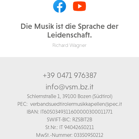
Die Musik ist die Sprache der
Leidenschaft.
Richard Wagner
+39 0471 976387
info@vsm.bz.it
Schl
ernstraße 1,
39100 Bozen (Südtirol)
PEC:
verbandsuedtirolermusikkapellen@pec.it
IBAN: IT60S0349311600000300011771
SWIFT-BIC: RZSBIT2B
St.Nr.: IT 94042650211
MwSt.-Nummer: 03350950212