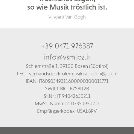
so wie Musik tröstlich ist.
Vincent Van Gogh
+39 0471 976387
info@vsm.bz.it
Schl
ernstraße 1,
39100 Bozen (Südtirol)
PEC:
verbandsuedtirolermusikkapellen@pec.it
IBAN: IT60S0349311600000300011771
SWIFT-BIC: RZSBIT2B
St.Nr.: IT 94042650211
MwSt.-Nummer: 03350950212
Empfängerkodex: USAL8PV