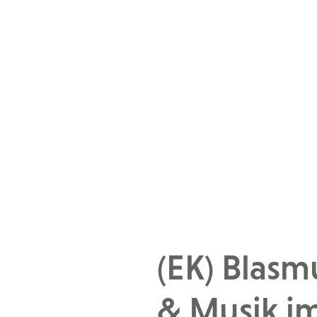
(EK) Blas
& Musik im