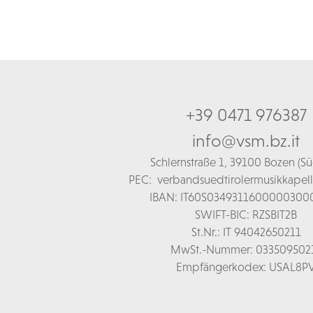
+39 0471 976387
info@vsm.bz.it
Schl
ernstraße 1,
39100 Bozen (Süd
PEC:
verbandsuedtirolermusikkapel
IBAN: IT60S0349311600000300
SWIFT-BIC: RZSBIT2B
St.Nr.: IT 94042650211
MwSt.-Nummer: 033509502
Empfängerkodex: USAL8P