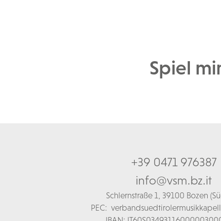
Spiel mir
+39 0471 976387
info@vsm.bz.it
Schl
ernstraße 1,
39100 Bozen (Süd
PEC:
verbandsuedtirolermusikkapel
IBAN: IT60S0349311600000300