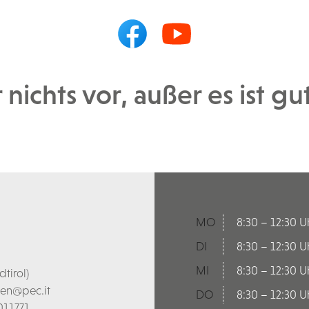
 nichts vor, außer es ist g
MO
8:30 – 12:30 U
DI
8:30 – 12:30 U
MI
8:30 – 12:30 U
tirol)
len@pec.it
DO
8:30 – 12:30 U
011771