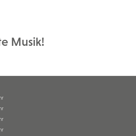
ute Musik!
hr
hr
hr
hr