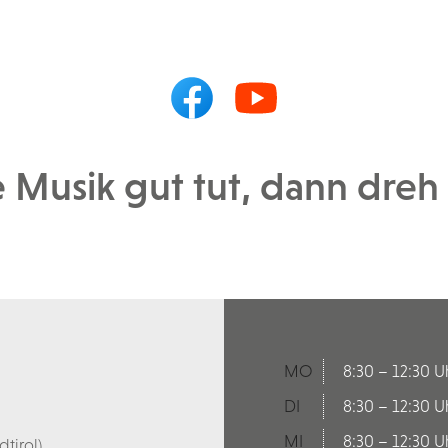
Musik gut tut, dann dreh s
MO
8:30 – 12:30 U
DI
8:30 – 12:30 U
MI
8:30 – 12:30 U
tirol)