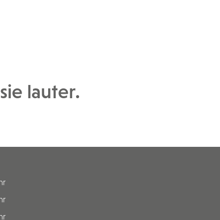
ie lauter.
hr
hr
hr