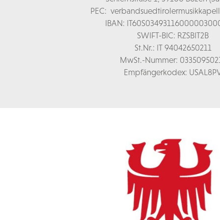
PEC:
verbandsuedtirolermusikkapel
IBAN: IT60S0349311600000300
SWIFT-BIC: RZSBIT2B
St.Nr.: IT 94042650211
MwSt.-Nummer: 033509502
Empfängerkodex: USAL8P