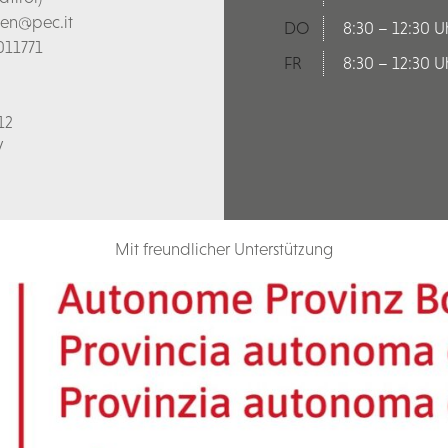
len@pec.it
DO
8:30 – 12:30 U
011771
FR
8:30 – 12:30 U
12
V
Mit freundlicher Unterstützung