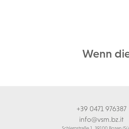
Wenn die 
+39 0471 976387
info@vsm.bz.it
Schl
ernstraße 1,
39100 Bozen (Süd