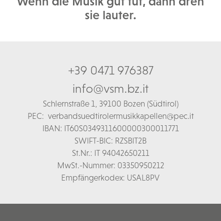
Wenn die Musik gut tut, dann dreh
sie lauter.
+39 0471 976387
info@vsm.bz.it
Schl
ernstraße 1,
39100 Bozen (Südtirol)
PEC:
verbandsuedtirolermusikkapellen@pec.it
IBAN: IT60S0349311600000300011771
SWIFT-BIC: RZSBIT2B
St.Nr.: IT 94042650211
MwSt.-Nummer: 03350950212
Empfängerkodex: USAL8PV