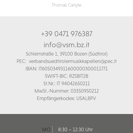
Thomas Carlyle
+39 0471 976387
info@vsm.bz.it
Schl
ernstraße 1,
39100 Bozen (Südtirol)
PEC:
verbandsuedtirolermusikkapellen@pec.it
IBAN: IT60S0349311600000300011771
SWIFT-BIC: RZSBIT2B
St.Nr.: IT 94042650211
MwSt.-Nummer: 03350950212
Empfängerkodex: USAL8PV
MO
8:30 – 12:30 Uhr