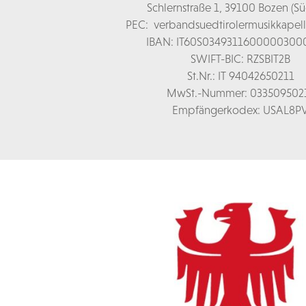
Schl
ernstraße 1,
39100 Bozen (Süd
PEC:
verbandsuedtirolermusikkapel
IBAN: IT60S0349311600000300
SWIFT-BIC: RZSBIT2B
St.Nr.: IT 94042650211
MwSt.-Nummer: 033509502
Empfängerkodex: USAL8P