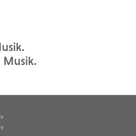
usik.
 Musik.
hr
hr