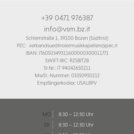
+39 0471 976387
info@vsm.bz.it
Schl
ernstraße 1,
39100 Bozen (Südtirol)
PEC:
verbandsuedtirolermusikkapellen@pec.it
IBAN: IT60S0349311600000300011771
SWIFT-BIC: RZSBIT2B
St.Nr.: IT 94042650211
MwSt.-Nummer: 03350950212
Empfängerkodex: USAL8PV
MO
8:30 – 12:30 Uhr
DI
8:30 – 12:30 Uhr