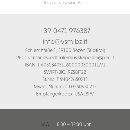
Johann Sebastian Bach
+39 0471 976387
info@vsm.bz.it
Schl
ernstraße 1,
39100 Bozen (Südtirol)
PEC:
verbandsuedtirolermusikkapellen@pec.it
IBAN: IT60S0349311600000300011771
SWIFT-BIC: RZSBIT2B
St.Nr.: IT 94042650211
MwSt.-Nummer: 03350950212
Empfängerkodex: USAL8PV
MO
8:30 – 12:30 Uhr