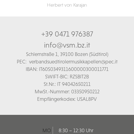
Herbert von Karajan
+39 0471 976387
info@vsm.bz.it
Schl
ernstraße 1,
39100 Bozen (Südtirol)
PEC:
verbandsuedtirolermusikkapellen@pec.it
IBAN: IT60S0349311600000300011771
SWIFT-BIC: RZSBIT2B
St.Nr.: IT 94042650211
MwSt.-Nummer: 03350950212
Empfängerkodex: USAL8PV
MO
8:30 – 12:30 Uhr