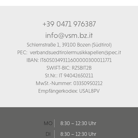
+39 0471 976387
info@vsm.bz.it
Schl
ernstraße 1,
39100 Bozen (Südtirol)
PEC:
verbandsuedtirolermusikkapellen@pec.it
IBAN: IT60S0349311600000300011771
SWIFT-BIC: RZSBIT2B
St.Nr.: IT 94042650211
MwSt.-Nummer: 03350950212
Empfängerkodex: USAL8PV
MO
8:30 – 12:30 Uhr
DI
8:30 – 12:30 Uhr