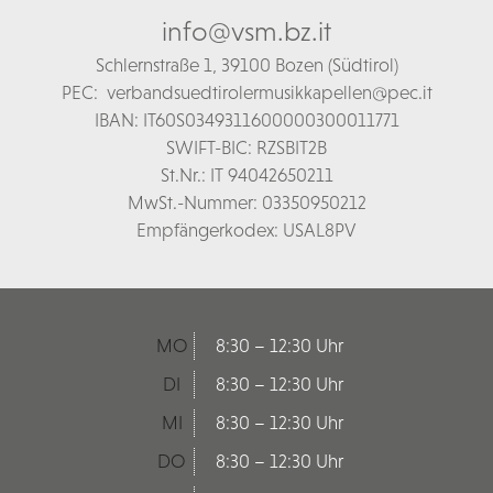
info@vsm.bz.it
Schl
ernstraße 1,
39100 Bozen (Südtirol)
PEC:
verbandsuedtirolermusikkapellen@pec.it
IBAN: IT60S0349311600000300011771
SWIFT-BIC: RZSBIT2B
St.Nr.: IT 94042650211
MwSt.-Nummer: 03350950212
Empfängerkodex: USAL8PV
MO
8:30 – 12:30 Uhr
DI
8:30 – 12:30 Uhr
MI
8:30 – 12:30 Uhr
DO
8:30 – 12:30 Uhr