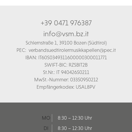
+39 0471 976387
info@vsm.bz.it
Schl
ernstraße 1,
39100 Bozen (Südtirol)
PEC:
verbandsuedtirolermusikkapellen@pec.it
IBAN: IT60S0349311600000300011771
SWIFT-BIC: RZSBIT2B
St.Nr.: IT 94042650211
MwSt.-Nummer: 03350950212
Empfängerkodex: USAL8PV
MO
8:30 – 12:30 Uhr
DI
8:30 – 12:30 Uhr