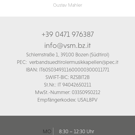
Gustav Mahler
+39 0471 976387
info@vsm.bz.it
Schl
ernstraße 1,
39100 Bozen (Südtirol)
PEC:
verbandsuedtirolermusikkapellen@pec.it
IBAN: IT60S0349311600000300011771
SWIFT-BIC: RZSBIT2B
St.Nr.: IT 94042650211
MwSt.-Nummer: 03350950212
Empfängerkodex: USAL8PV
MO
8:30 – 12:30 Uhr