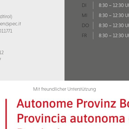
DI
8:30 – 12:30 U
MI
8:30 – 12:30 U
tirol)
len@pec.it
DO
8:30 – 12:30 U
011771
FR
8:30 – 12:30 U
12
V
Mit freundlicher Unterstützung