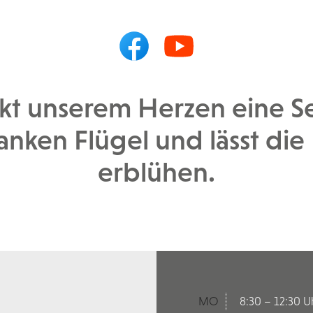
kt unserem Herzen eine See
nken Flügel und lässt die 
erblühen.
MO
8:30 – 12:30 U