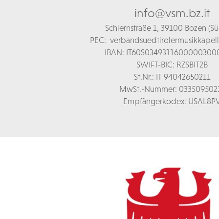
info@vsm.bz.it
Schl
ernstraße 1,
39100 Bozen (Süd
PEC:
verbandsuedtirolermusikkapel
IBAN: IT60S0349311600000300
SWIFT-BIC: RZSBIT2B
St.Nr.: IT 94042650211
MwSt.-Nummer: 033509502
Empfängerkodex: USAL8P