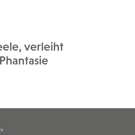
le, verleiht
Phantasie
hr