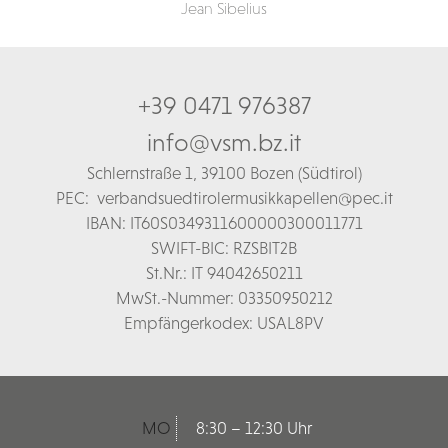
Jean Sibelius
+39 0471 976387
info@vsm.bz.it
Schl
ernstraße 1,
39100 Bozen (Südtirol)
PEC:
verbandsuedtirolermusikkapellen@pec.it
IBAN: IT60S0349311600000300011771
SWIFT-BIC: RZSBIT2B
St.Nr.: IT 94042650211
MwSt.-Nummer: 03350950212
Empfängerkodex: USAL8PV
MO
8:30 – 12:30 Uhr