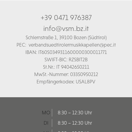
+39 0471 976387
info@vsm.bz.it
Schl
ernstraße 1,
39100 Bozen (Südtirol)
PEC:
verbandsuedtirolermusikkapellen@pec.it
IBAN: IT60S0349311600000300011771
SWIFT-BIC: RZSBIT2B
St.Nr.: IT 94042650211
MwSt.-Nummer: 03350950212
Empfängerkodex: USAL8PV
MO
8:30 – 12:30 Uhr
DI
8:30 – 12:30 Uhr